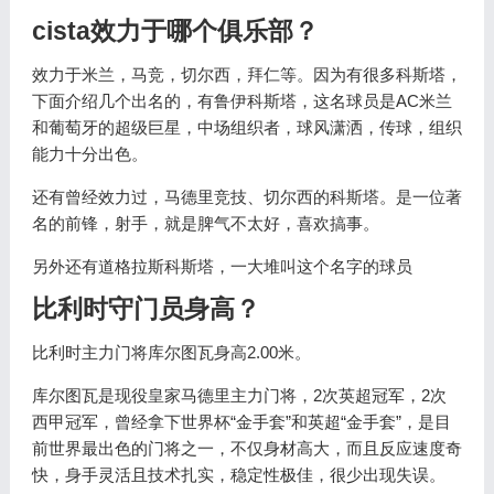
cista效力于哪个俱乐部？
效力于米兰，马竞，切尔西，拜仁等。因为有很多科斯塔，
下面介绍几个出名的，有鲁伊科斯塔，这名球员是AC米兰
和葡萄牙的超级巨星，中场组织者，球风潇洒，传球，组织
能力十分出色。
还有曾经效力过，马德里竞技、切尔西的科斯塔。是一位著
名的前锋，射手，就是脾气不太好，喜欢搞事。
另外还有道格拉斯科斯塔，一大堆叫这个名字的球员
比利时守门员身高？
比利时主力门将库尔图瓦身高2.00米。
库尔图瓦是现役皇家马德里主力门将，2次英超冠军，2次
西甲冠军，曾经拿下世界杯“金手套”和英超“金手套”，是目
前世界最出色的门将之一，不仅身材高大，而且反应速度奇
快，身手灵活且技术扎实，稳定性极佳，很少出现失误。