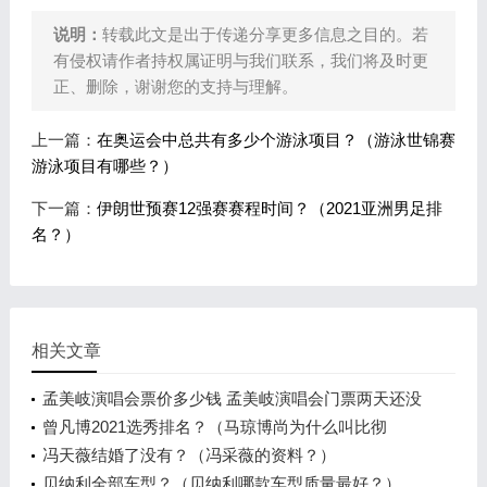
说明：
转载此文是出于传递分享更多信息之目的。若
有侵权请作者持权属证明与我们联系，我们将及时更
正、删除，谢谢您的支持与理解。
上一篇：
在奥运会中总共有多少个游泳项目？（游泳世锦赛
游泳项目有哪些？）
下一篇：
伊朗世预赛12强赛赛程时间？（2021亚洲男足排
名？）
相关文章
孟美岐演唱会票价多少钱 孟美岐演唱会门票两天还没
卖完
曾凡博2021选秀排名？（马琼博尚为什么叫比彻
姆？）
冯天薇结婚了没有？（冯采薇的资料？）
贝纳利全部车型？（贝纳利哪款车型质量最好？）