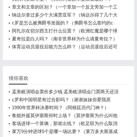
章文和文章的区别？（一个章加一个反文旁加一个工
一个贝是什么字？）
纳达尔拿过多少个大满贯亚军？（纳达尔得了几个大
满贯冠军？）
c罗是怎么被弗爵爷发掘的？（弗爵爷怎么签约的c
罗？）
阿扎尔在切尔西主打什么位置？（欧洲红魔是哪个球
队？）
夏奇拉是白人吗？（南非世界杯为什么请夏奇拉？）
体育运动员退役后能力怎么样？（运动员退役后还可
以申请复出么？）
猜你喜欢
孟美岐演唱会票价多少钱 孟美岐演唱会门票两天还没
卖完
c罗和中国明星有过合影吗？（谢谢妹妹你爱我原
唱？）
1990年世界杯决赛时间？（阿根廷历代门神？）
鲁能外援莫伊塞斯何时上场？（莫伊塞斯为什么叫他
莫队？）
客场进球一个算俩，那谁出线？（欧足联为什么取消
欧战的客场进球规则？）
莱万9分钟进球5个是哪一场比赛？（莱万多夫斯基成