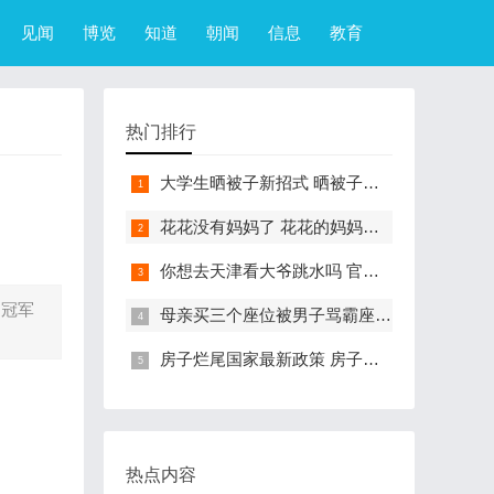
见闻
博览
知道
朝闻
信息
教育
热门排行
大学生晒被子新招式 晒被子新花样实在太机智
花花没有妈妈了 花花的妈妈是哪只大熊猫
你想去天津看大爷跳水吗 官方回应天津大爷跳水成打卡点
洲冠军
母亲买三个座位被男子骂霸座 女子买3个座位被无座大爷骂哭怎么回事
房子烂尾国家最新政策 房子烂尾了该找哪个部门解决?
热点内容