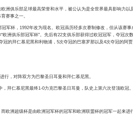
表欧洲俱乐部足球最高荣誉和水平，被公认为是全世界最具影响力以
体育赛事之一。
部冠军杯，1992年改为现名。欧冠虽历经多次赛制修改，但从该赛事
“欧洲俱乐部冠军杯”。先后有22支俱乐部获得过欧冠冠军，夺冠次
次夺冠的拜仁慕尼黑和利物浦，5次夺冠的巴塞罗那以及4次夺冠的阿
球场进行，对阵双方为巴黎圣日耳曼和拜仁慕尼黑。
联赛决赛中，拜仁慕尼黑最终1-0力克巴黎圣日耳曼，队史上第六次登顶欧冠
，而欧洲超级杯是由欧洲冠军杯的冠军和欧洲联盟杯的冠军一起来进