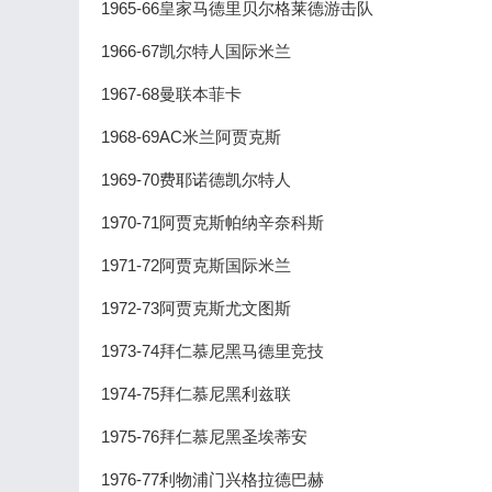
1965-66皇家马德里贝尔格莱德游击队
1966-67凯尔特人国际米兰
1967-68曼联本菲卡
1968-69AC米兰阿贾克斯
1969-70费耶诺德凯尔特人
1970-71阿贾克斯帕纳辛奈科斯
1971-72阿贾克斯国际米兰
1972-73阿贾克斯尤文图斯
1973-74拜仁慕尼黑马德里竞技
1974-75拜仁慕尼黑利兹联
1975-76拜仁慕尼黑圣埃蒂安
1976-77利物浦门兴格拉德巴赫