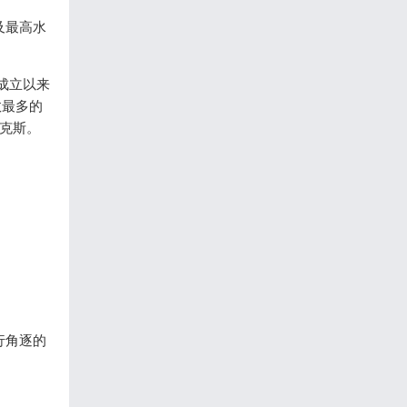
及最高水
成立以来
数最多的
贾克斯。
。
行角逐的