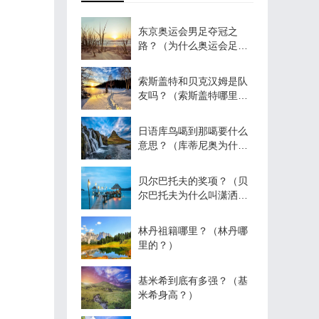
东京奥运会男足夺冠之
路？（为什么奥运会足球
含金量低？）
索斯盖特和贝克汉姆是队
友吗？（索斯盖特哪里
人？）
日语库鸟噶到那噶要什么
意思？（库蒂尼奥为什么
叫库鸟？）
贝尔巴托夫的奖项？（贝
尔巴托夫为什么叫潇洒
哥？）
林丹祖籍哪里？（林丹哪
里的？）
基米希到底有多强？（基
米希身高？）