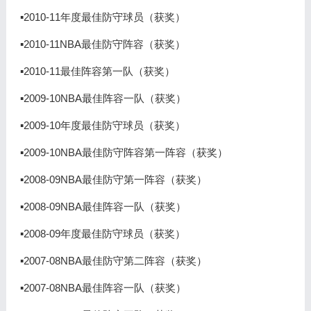
▪2010-11年度最佳防守球员（获奖）
▪2010-11NBA最佳防守阵容（获奖）
▪2010-11最佳阵容第一队（获奖）
▪2009-10NBA最佳阵容一队（获奖）
▪2009-10年度最佳防守球员（获奖）
▪2009-10NBA最佳防守阵容第一阵容（获奖）
▪2008-09NBA最佳防守第一阵容（获奖）
▪2008-09NBA最佳阵容一队（获奖）
▪2008-09年度最佳防守球员（获奖）
▪2007-08NBA最佳防守第二阵容（获奖）
▪2007-08NBA最佳阵容一队（获奖）