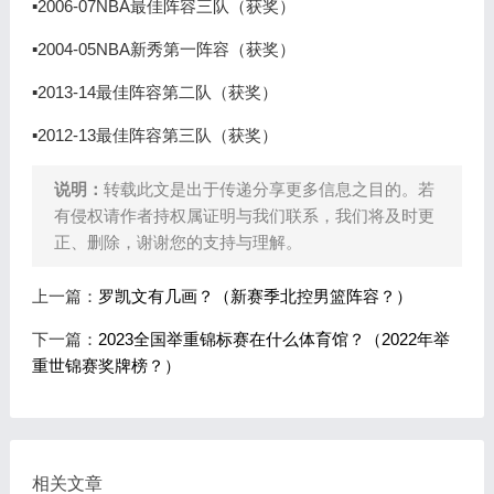
▪2006-07NBA最佳阵容三队（获奖）
▪2004-05NBA新秀第一阵容（获奖）
▪2013-14最佳阵容第二队（获奖）
▪2012-13最佳阵容第三队（获奖）
说明：
转载此文是出于传递分享更多信息之目的。若
有侵权请作者持权属证明与我们联系，我们将及时更
正、删除，谢谢您的支持与理解。
上一篇：
罗凯文有几画？（新赛季北控男篮阵容？）
下一篇：
2023全国举重锦标赛在什么体育馆？（2022年举
重世锦赛奖牌榜？）
相关文章